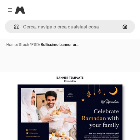
Magnific
Close menu
Cerca 
Home
/
Stock
/
PSD
/
Bellissimo banner or…