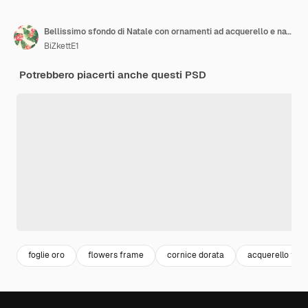
Bellissimo sfondo di Natale con ornamenti ad acquerello e natura invernale
BiZkettE1
Potrebbero piacerti anche questi PSD
foglie oro
flowers frame
cornice dorata
acquerello fiori