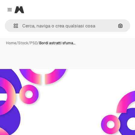
Magnific
Close menu
Cerca 
Home
/
Stock
/
PSD
/
Bordi astratti sfuma…