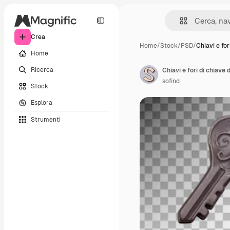
Crea
Home
/
Stock
/
PSD
/
Chiavi e for
Home
Ricerca
Chiavi e fori di chiave
sofind
Stock
Esplora
Strumenti