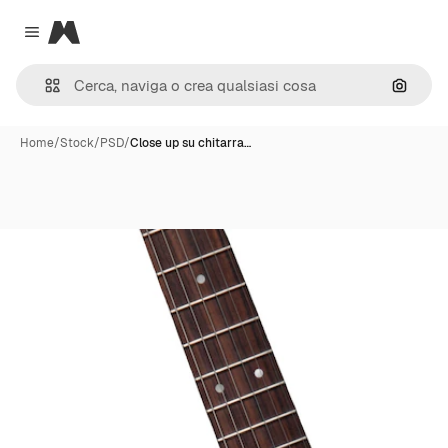
Magnific
Close menu
Cerca 
Home
/
Stock
/
PSD
/
Close up su chitarra…