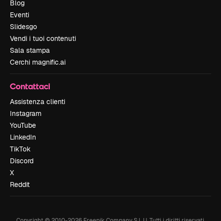
Blog
Eventi
Slidesgo
Vendi i tuoi contenuti
Sala stampa
Cerchi magnific.ai
Contattaci
Assistenza clienti
Instagram
YouTube
LinkedIn
TikTok
Discord
X
Reddit
Copyright © 2010-
2026
Freepik Company S.L.U.
Tutti i diritti riservati
.