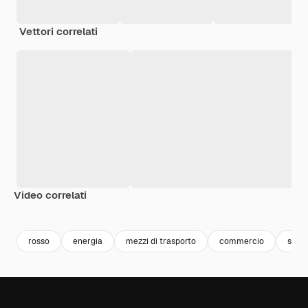
Vettori correlati
Video correlati
Premium
Premium
rosso
energia
mezzi di trasporto
commercio
sfon