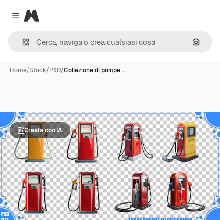
Magnific
Close menu
Cerca 
Home
/
Stock
/
PSD
/
Collezione di pompe …
Creata con IA