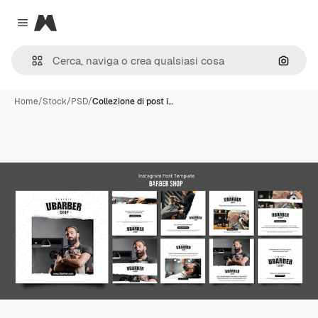
Magnific
Close menu
Cerca 
Home
/
Stock
/
PSD
/
Collezione di post i…