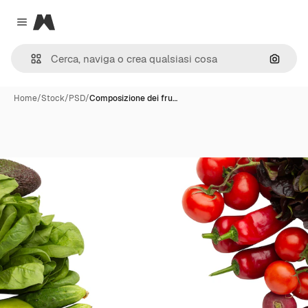
Magnific
Close menu
Cerca 
Home
/
Stock
/
PSD
/
Composizione dei fru…