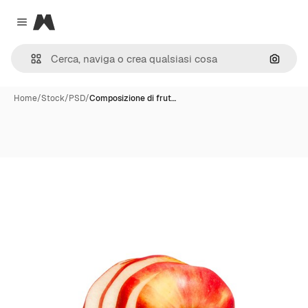
Magnific
Close menu
Cerca 
Home
/
Stock
/
PSD
/
Composizione di frut…