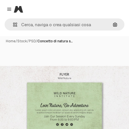
Magnific
Close menu
Cerca 
Home
/
Stock
/
PSD
/
Concetto di natura s…