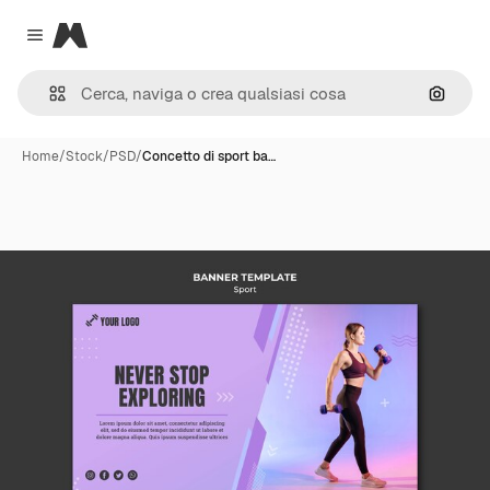
Magnific
Close menu
Cerca 
Home
/
Stock
/
PSD
/
Concetto di sport ba…