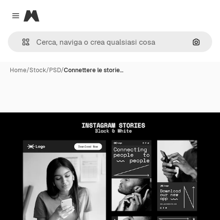
Magnific
Close menu
Cerca 
Home
/
Stock
/
PSD
/
Connettere le storie…