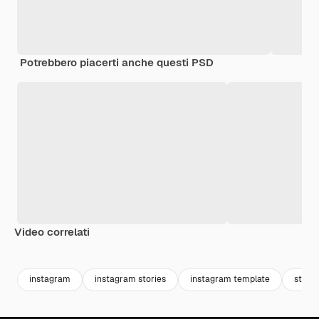
Potrebbero piacerti anche questi PSD
Video correlati
Premium
Premium
instagram
instagram stories
instagram template
storie