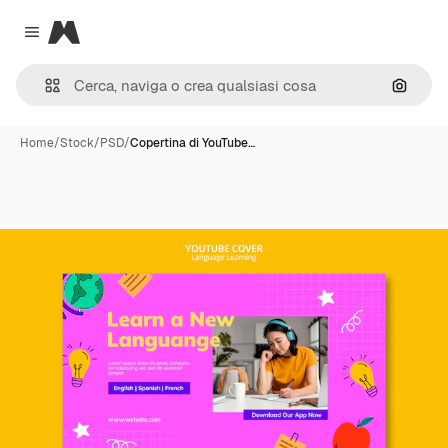
Magnific
Close menu
Cerca 
Home
/
Stock
/
PSD
/
Copertina di YouTube…