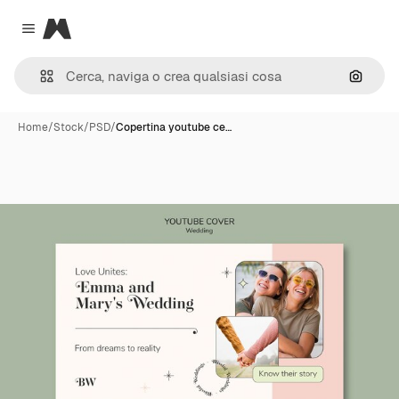
Magnific
Close menu
Cerca 
Home
/
Stock
/
PSD
/
Copertina youtube ce…