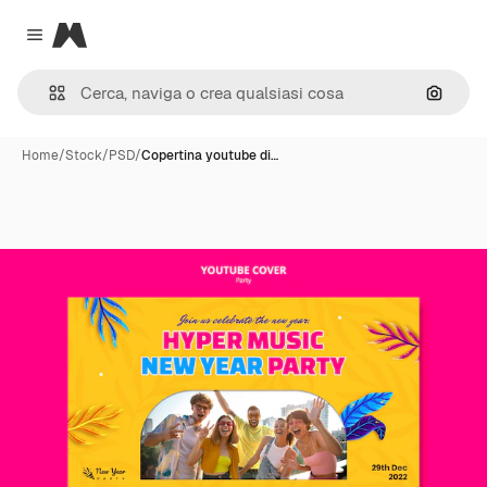
Magnific
Close menu
Cerca 
Home
/
Stock
/
PSD
/
Copertina youtube di…