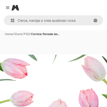
Magnific
Close menu
Cerca 
Home
/
Stock
/
PSD
/
Cornice floreale iso…