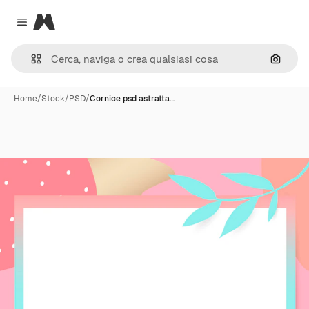
Magnific
Close menu
Cerca 
Home
/
Stock
/
PSD
/
Cornice psd astratta…