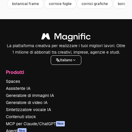
botanical frame
cornice foglie
cornici grafiche
border 
La piattaforma creativa per realizzare i tuoi migliori lavori. Oltre
1 milione di abbonati tra creativi, imprese, agenzie e studi.
Italiano
Prodotti
Spaces
Assistente IA
Generatore di immagini IA
Generatore di video IA
Sintetizzatore vocale IA
Contenuti stock
MCP per Claude/ChatGPT
New
Agenti
New