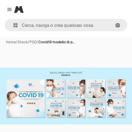
Magnific
Close menu
Cerca 
Home
/
Stock
/
PSD
/
Covid19 modello di p…