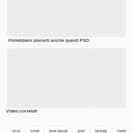
Potrebbero piacerti anche questi PSD
Video correlati
Premium
Premium
Generato dall'IA
Premium
Premium
Generato da
virus
covid
post social
post
temple
media