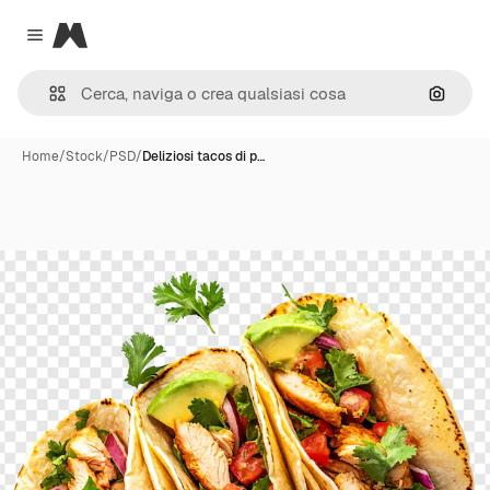
Magnific
Close menu
Cerca 
Home
/
Stock
/
PSD
/
Deliziosi tacos di p…