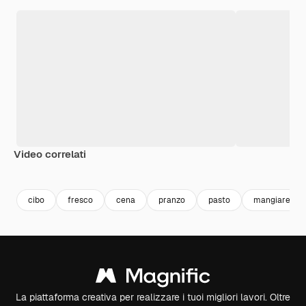
Video correlati
Premium
Premium
Generato dall'IA
Premium
Premium
cibo
fresco
cena
pranzo
pasto
mangiare
La piattaforma creativa per realizzare i tuoi migliori lavori. Oltre