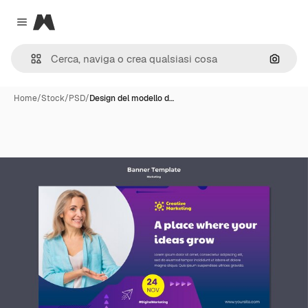
Magnific
Close menu
Cerca 
Home
/
Stock
/
PSD
/
Design del modello d…