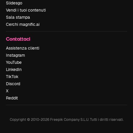
Slidesgo
Vendi i tuoi contenuti
Sala stampa
Cerchi magnific.ai
Contattaci
Assistenza clienti
Instagram
YouTube
LinkedIn
TikTok
Discord
X
Reddit
Copyright © 2010-
2026
Freepik Company S.L.U.
Tutti i diritti riservati
.