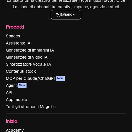
La piattaforma creativa per realizzare i tuoi migliori lavori. Oltre
1 milione di abbonati tra creativi, imprese, agenzie e studi.
Italiano
Prodotti
Spaces
Assistente IA
Generatore di immagini IA
Generatore di video IA
Sintetizzatore vocale IA
Contenuti stock
MCP per Claude/ChatGPT
New
Agenti
New
API
App mobile
Tutti gli strumenti Magnific
Inizia
Academy