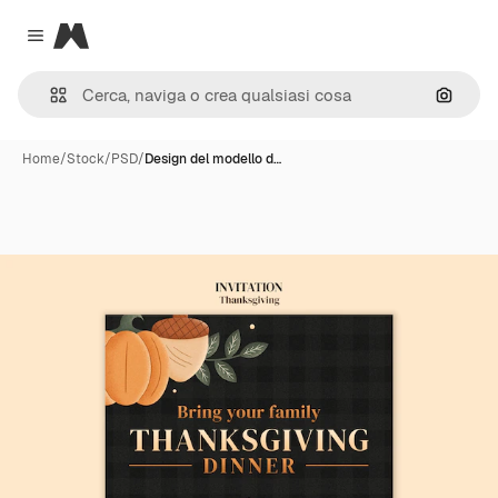
Magnific
Close menu
Cerca 
Home
/
Stock
/
PSD
/
Design del modello d…