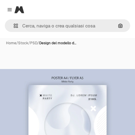
Magnific
Close menu
Cerca 
Home
/
Stock
/
PSD
/
Design del modello d…