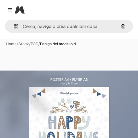
Magnific
Close menu
Cerca 
Home
/
Stock
/
PSD
/
Design del modello d…