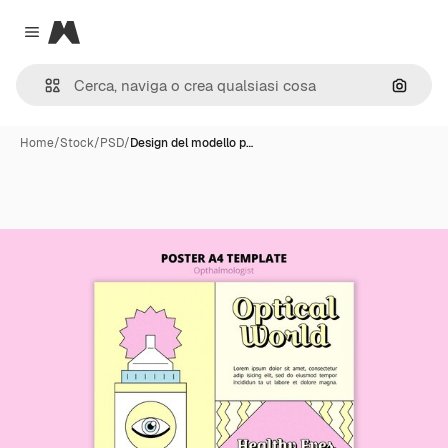
Magnific
Close menu
Cerca 
Home
/
Stock
/
PSD
/
Design del modello p…