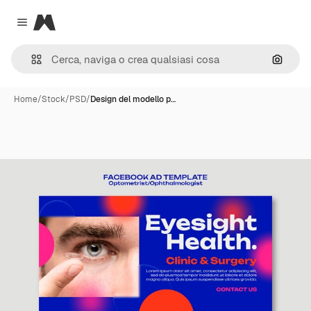
Magnific
Close menu
Cerca 
Home
/
Stock
/
PSD
/
Design del modello p…