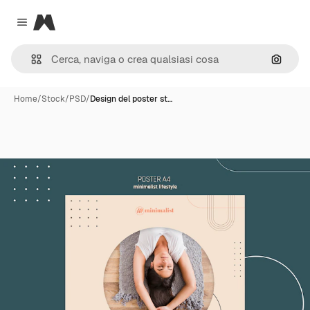
Magnific
Close menu
Cerca 
Home
/
Stock
/
PSD
/
Design del poster st…