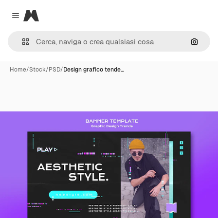
Magnific
Close menu
Cerca 
Home
/
Stock
/
PSD
/
Design grafico tende…