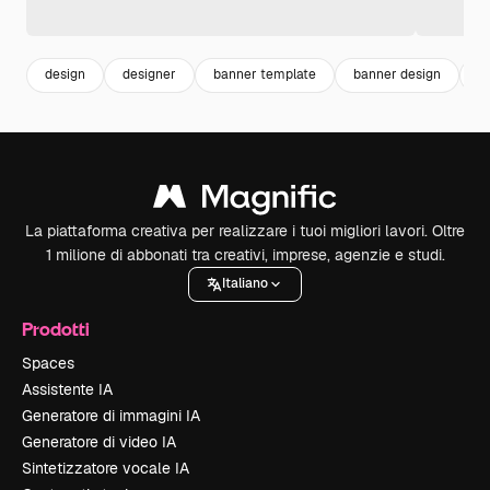
design
designer
banner template
banner design
g
La piattaforma creativa per realizzare i tuoi migliori lavori. Oltre
1 milione di abbonati tra creativi, imprese, agenzie e studi.
Italiano
Prodotti
Spaces
Assistente IA
Generatore di immagini IA
Generatore di video IA
Sintetizzatore vocale IA