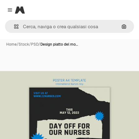
Magnific
Close menu
Cerca 
Home
/
Stock
/
PSD
/
Design piatto del mo…