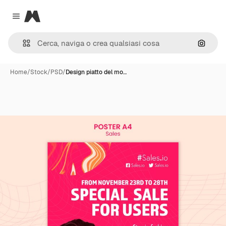
Magnific
Close menu
Cerca 
Home
/
Stock
/
PSD
/
Design piatto del mo…