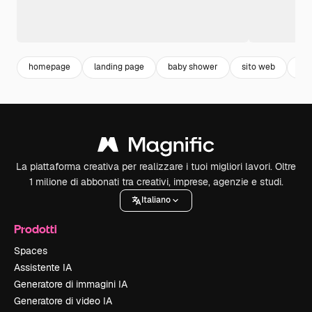
homepage
landing page
baby shower
sito web
nas
La piattaforma creativa per realizzare i tuoi migliori lavori. Oltre
1 milione di abbonati tra creativi, imprese, agenzie e studi.
Italiano
Prodotti
Spaces
Assistente IA
Generatore di immagini IA
Generatore di video IA