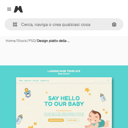
Magnific
Close menu
Cerca 
Home
/
Stock
/
PSD
/
Design piatto della …