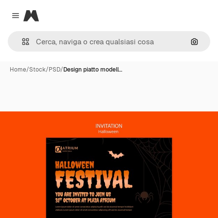
Magnific
Close menu
Cerca 
Home
/
Stock
/
PSD
/
Design piatto modell…