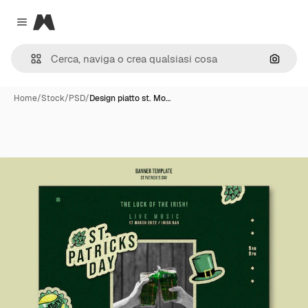
Magnific
Close menu
Cerca 
Home
/
Stock
/
PSD
/
Design piatto st. Mo…