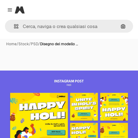
Magnific
Close menu
Cerca 
Home
/
Stock
/
PSD
/
Disegno del modello …