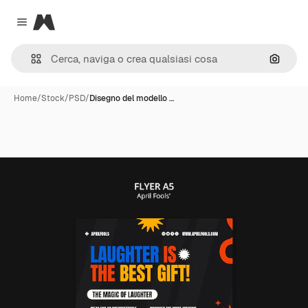
Magnific
Close menu
Cerca 
Home
/
Stock
/
PSD
/
Disegno del modello …