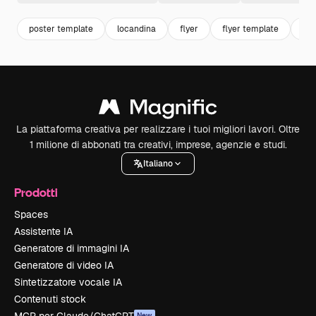
poster template
locandina
flyer
flyer template
mo
La piattaforma creativa per realizzare i tuoi migliori lavori. Oltre
1 milione di abbonati tra creativi, imprese, agenzie e studi.
Italiano
Prodotti
Spaces
Assistente IA
Generatore di immagini IA
Generatore di video IA
Sintetizzatore vocale IA
Contenuti stock
New