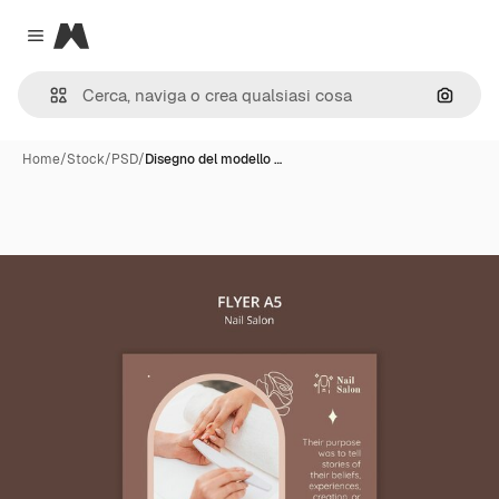
Magnific
Close menu
Cerca 
Home
/
Stock
/
PSD
/
Disegno del modello …