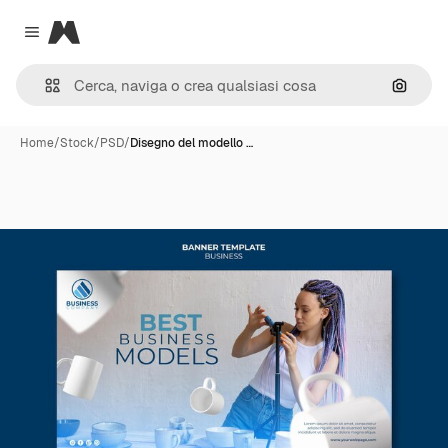
Magnific
Close menu
Cerca 
Home
/
Stock
/
PSD
/
Disegno del modello …