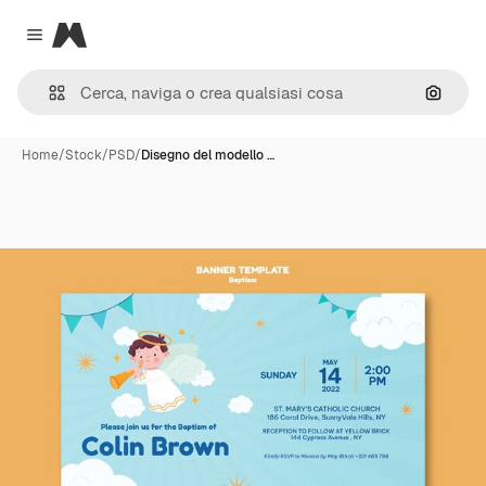
Magnific
Close menu
Cerca 
Home
/
Stock
/
PSD
/
Disegno del modello …