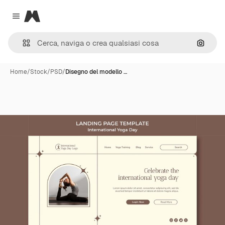
Magnific
Close menu
Cerca 
Home
/
Stock
/
PSD
/
Disegno del modello …