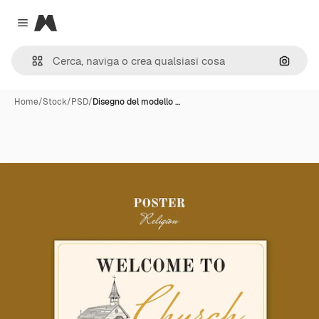
Magnific
Close menu
Cerca 
Home
/
Stock
/
PSD
/
Disegno del modello …