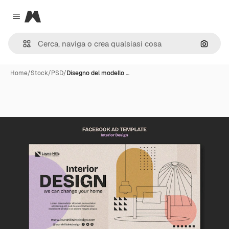
Magnific
Close menu
Cerca 
Home
/
Stock
/
PSD
/
Disegno del modello …