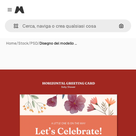
Magnific
Close menu
Cerca 
Home
/
Stock
/
PSD
/
Disegno del modello …