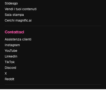
Slidesgo
Vendi i tuoi contenuti
Sala stampa
Cerchi magnific.ai
Contattaci
Assistenza clienti
Instagram
YouTube
LinkedIn
TikTok
Discord
X
Reddit
Copyright © 2010-
2026
Freepik Company S.L.U.
Tutti i diritti riservati
.