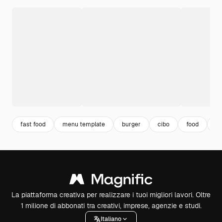
fast food
menu template
burger
cibo
food
b
La piattaforma creativa per realizzare i tuoi migliori lavori. Oltre
1 milione di abbonati tra creativi, imprese, agenzie e studi.
Italiano