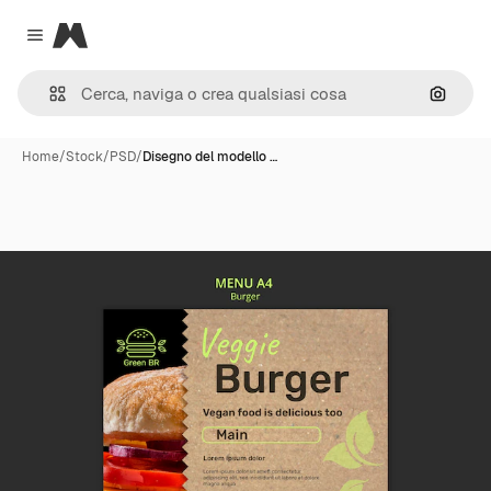
Magnific
Close menu
Cerca 
Home
/
Stock
/
PSD
/
Disegno del modello …