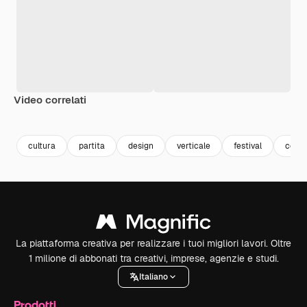
Video correlati
Premium
Premium
Premium
Premium
cultura
partita
design
verticale
festival
conce
La piattaforma creativa per realizzare i tuoi migliori lavori. Oltre
1 milione di abbonati tra creativi, imprese, agenzie e studi.
Italiano
Prodotti