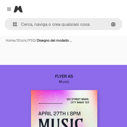
Magnific
Close menu
Cerca 
Home
/
Stock
/
PSD
/
Disegno del modello …