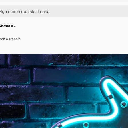
l'icona a…
eon a freccia