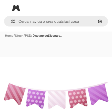
Magnific
Close menu
Cerca 
Home
/
Stock
/
PSD
/
Disegno dell'icona d…