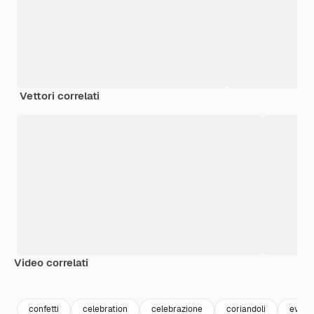
Vettori correlati
Video correlati
Premium
Premium
Premium
Premium
confetti
celebration
celebrazione
coriandoli
event