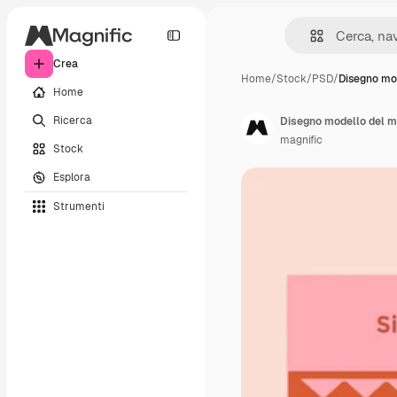
Crea
Home
/
Stock
/
PSD
/
Disegno mod
Home
Ricerca
Disegno modello del me
magnific
Stock
Esplora
Strumenti