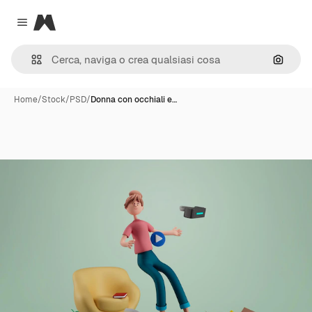
Magnific
Close menu
Cerca 
Home
/
Stock
/
PSD
/
Donna con occhiali e…