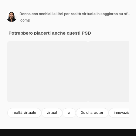
Donna con occhiali e libri per realtà virtuale in soggiorno su sfondo isolato 3d illustrazione Personaggi dei cartoni animati
jcomp
Potrebbero piacerti anche questi PSD
realtà virtuale
virtual
vr
3d character
innovazione