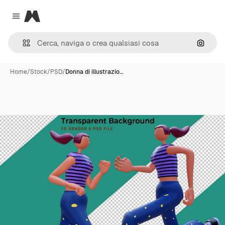
Magnific
Close menu
Cerca 
Home
/
Stock
/
PSD
/
Donna di illustrazio…