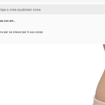
osa con am…
e per se stessi per il suo corpo